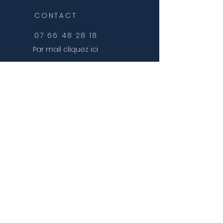
CONTACT
07 66 48 28 18
Par mail cliquez ici
MENTIONS LEGALES
ADELI:
449320167
SIREN :
851907485