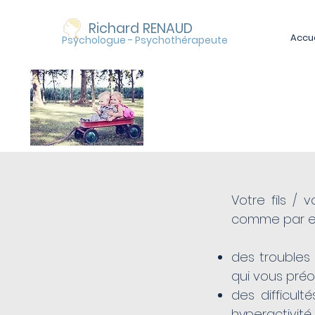
Richard RENAUD
Accue
Psychologue - Psychothérapeute
Enfants
Votre fils /
comme par e
des troubles
qui vous pré
des difficulté
hyperactivité