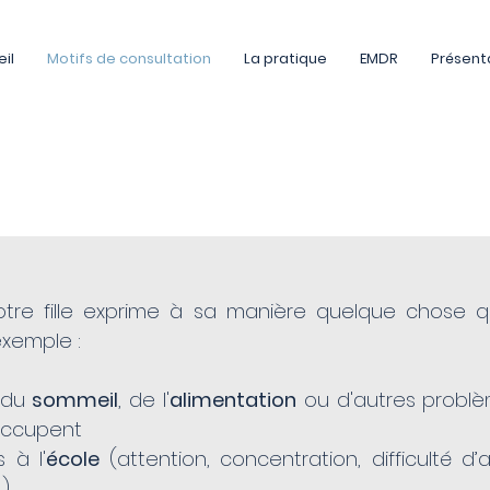
il
Motifs de consultation
La pratique
EMDR
Présent
 votre fille exprime à sa manière quelque chose 
xemple :
 du
sommeil
, de l'
alimentation
ou d'autres probl
occupent
s à l'
école
(attention, concentration, difficulté d’
…)