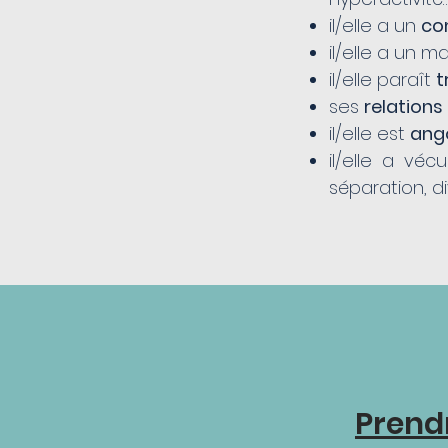
il/elle a un
co
il/elle a un 
il/elle paraît
t
ses
relations
il/elle est
ang
il/elle a véc
séparation, 
Prend